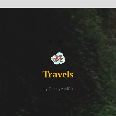
Travels
by CarneyAndCo