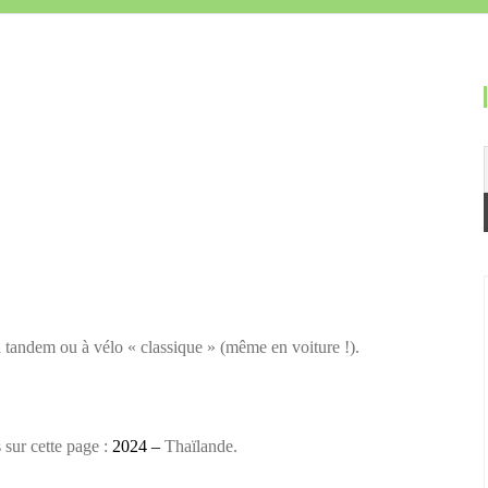
2024 – Thaïlande
2023 – Le Nord de l’Europe
2018 – Mont Saint-Michel
2017 – Vendée
2016 – Morbihan
2015 – Vélodyssée
2015 – Tour de Charente
 tandem ou à vélo « classique » (même en voiture !).
2013 – Noirmoutier
s sur cette page :
2024 –
Thaïlande.