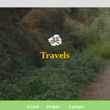
Travels
by CarneyAndCo
Accueil
Périples
A propos