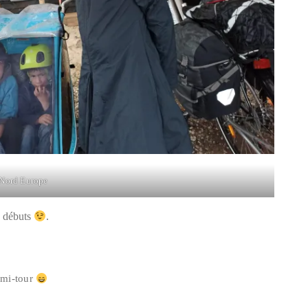
Nord Europe
s débuts
.
demi-tour