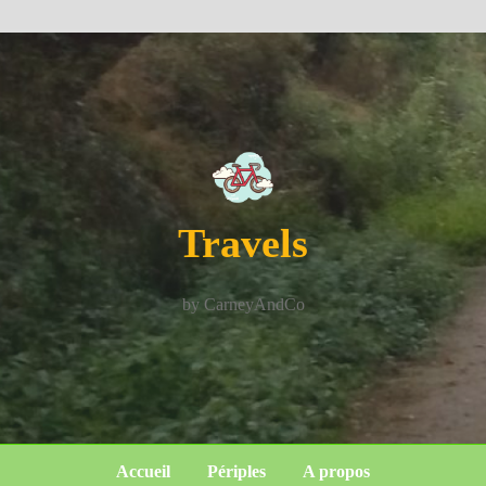
Travels
by CarneyAndCo
Accueil
Périples
A propos