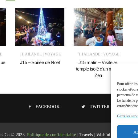
|
|
E
THAÏLANDE
VOYAGE
THAÏLANDE
VOYAGE
cue
J15 – Soirée de Noël
J15 matin – Visite au
J1
temple isolé d’un moine
Zen
Pour offrir le
stocker et/ou 
permettra de t
Le fait de ne 
caractéristique
FACEBOOK
TWITTER
Gérer les serv
Ac
AndCo © 2023.
Politique de confidentialité
| Travels | Wishful Blog by
Wishf