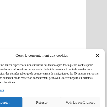
|
|
THAÏLANDE
VOYAGE
THAÏLANDE
VOYAGE
THAÏLANDE
7 – Les Couz’ en Asie
J16 – Cacao et barbecue
J15 – Soiré
(et départ)
à la plantation
Gérer le consentement aux cookies
s meilleures expériences, nous utilisons des technologies telles que les cookies pour
accéder aux informations des appareils. Le fait de consentir à ces technologies nous
raiter des données telles que le comportement de navigation ou les ID uniques sur ce site.
pas consentir ou de retirer son consentement peut avoir un effet négatif sur certaines
s et fonctions.
ices
cepter
Refuser
Voir les préférences
ulthemes