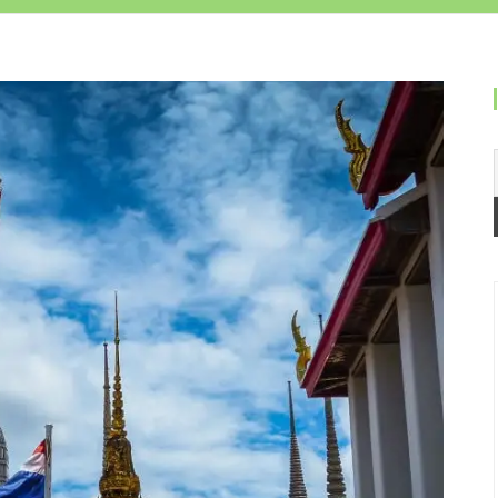
2024 – Thaïlande
2023 – Le Nord de l’Europe
2018 – Mont Saint-Michel
2017 – Vendée
2016 – Morbihan
2015 – Vélodyssée
2015 – Tour de Charente
2013 – Noirmoutier