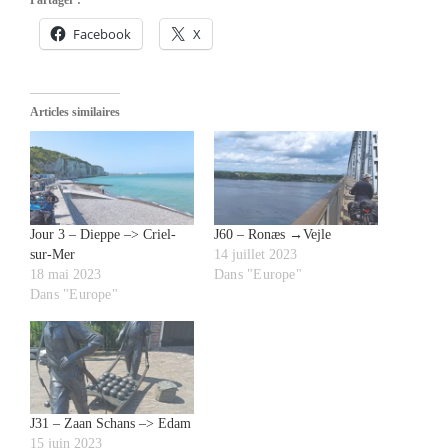
Facebook
X
Articles similaires
Jour 3 – Dieppe –> Criel-
J60 – Ronæs →Vejle
sur-Mer
14 juillet 2023
18 mai 2023
Dans "Europe"
Dans "Europe"
J31 – Zaan Schans –> Edam
15 juin 2023