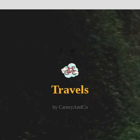
Travels
by CarneyAndCo